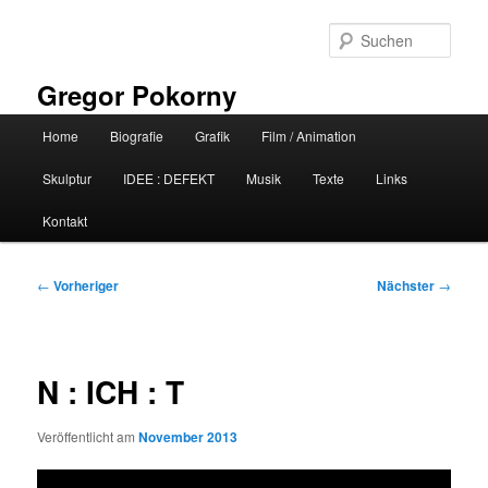
Zum
primären
Such
Inhalt
springen
Gregor Pokorny
Hauptmenü
Home
Biografie
Grafik
Film / Animation
Skulptur
IDEE : DEFEKT
Musik
Texte
Links
Kontakt
Beitragsnavigation
←
Vorheriger
Nächster
→
N : ICH : T
Veröffentlicht am
November 2013