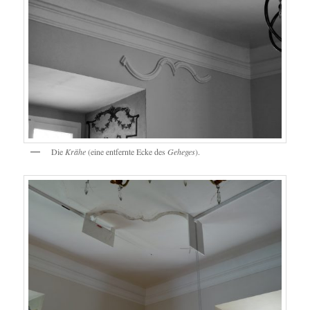
Die
Krähe
(eine entfernte Ecke des
Geheges
).