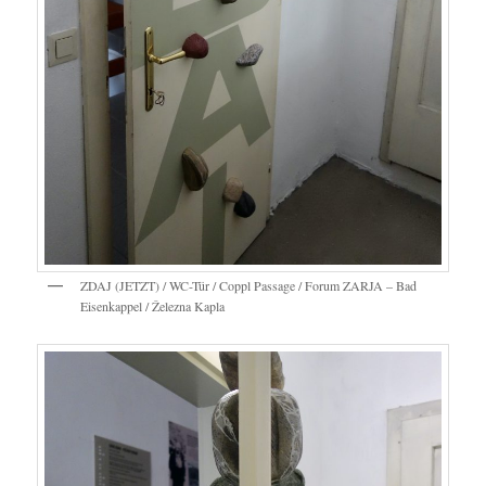
ZDAJ (JETZT) / WC-Tür / Coppl Passage / Forum ZARJA – Bad
Eisenkappel / Železna Kapla