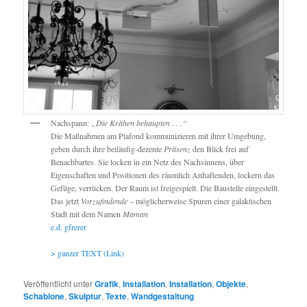
Nachspann:
„Die Krähen behaupten . . .“
Die Maßnahmen am Plafond kommunizieren mit ihrer Umgebung,
geben durch ihre beiläufig-dezente
Präsenz
den Blick frei auf
Benachbartes. Sie locken in ein Netz des Nachsinnens, über
Eigenschaften und Positionen des räumlich Anhaftenden, lockern das
Gefüge, verrücken. Der Raum ist freigespielt. Die Baustelle eingestellt.
Das jetzt
Vorzufindende
– möglicherweise Spuren einer galaktischen
Stadt mit dem Namen
Maman
e.d. gfrerer
> ganzer TEXT (Link)
Veröffentlicht unter
Grafik
,
Installation
,
Installation
,
Objekte
,
Schablone
,
Skulptur
,
Texte
,
Wandgestaltung