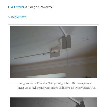
E.d Gfrerer
& Gregor Pokorny
> Begleittext
Eine gewundene Ecke des
Geheges
ist geöffnet. Die
Schürfwunde
bleibt. Zwei rechteckige Gipsplatten definieren ein
unbotmäßiges Tor
.