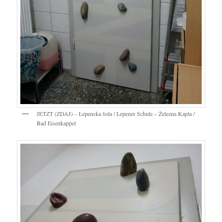
JETZT (ZDAJ) – Lepenska šola / Lepener Schule – Železna Kapla /
Bad Eisenkappel