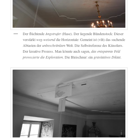
Der flüchtende
Angstrufer
(Hase). Der liegende Blindenstock: Dieser
verstärkt
weg-weisend
die Horizontale: Gemeint ist (vllt) das suchende
Abtasten der
unbeschränkten
Welt. Die Selbstreferenz des Künstlers.
Der kreative Prozess. Man könnte auch sagen,
das entspannte Feld
provozierte die Exploration
. Die Bleischnur: ein
gravitatives Diktat
.