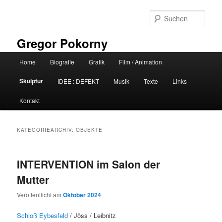
Zum
Zum
primären
sekundären
Such
Inhalt
Inhalt
springen
springen
Gregor Pokorny
Hauptmenü
Home
Biografie
Grafik
Film / Animation
Skulptur
IDEE : DEFEKT
Musik
Texte
Links
Kontakt
KATEGORIEARCHIV:
OBJEKTE
INTERVENTION im Salon der
Mutter
Veröffentlicht am
Oktober 2024
Schloß Eybesfeld
/ Jöss / Leibnitz