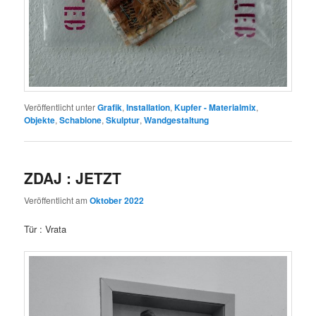
Veröffentlicht unter
Grafik
,
Installation
,
Kupfer - Materialmix
,
Objekte
,
Schablone
,
Skulptur
,
Wandgestaltung
ZDAJ : JETZT
Veröffentlicht am
Oktober 2022
Tür : Vrata