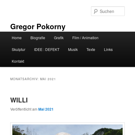
Zum
Zum
primären
sekundären
Such
Inhalt
Inhalt
springen
springen
Gregor Pokorny
Hauptmenü
Home
Biografie
Grafik
Film / Animation
Skulptur
IDEE : DEFEKT
Musik
Texte
Links
Kontakt
MONATSARCHIV:
MAI 2021
WILLI
Veröffentlicht am
Mai 2021