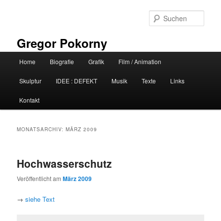
Zum
Zum
primären
sekundären
Such
Inhalt
Inhalt
springen
springen
Gregor Pokorny
Hauptmenü
Home
Biografie
Grafik
Film / Animation
Skulptur
IDEE : DEFEKT
Musik
Texte
Links
Kontakt
MONATSARCHIV:
MÄRZ 2009
Hochwasserschutz
Veröffentlicht am
März 2009
→
siehe Text