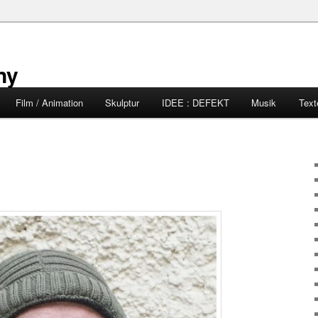
ny
Film / Animation
Skulptur
IDEE : DEFEKT
Musik
Text