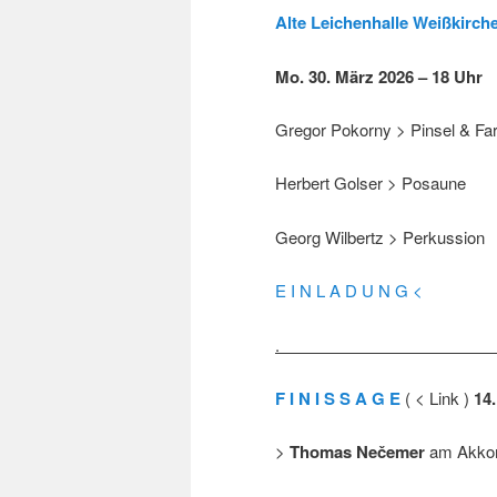
Alte Leichenhalle Weißkirch
Mo. 30. März 2026 – 18 Uhr
Gregor Pokorny > Pinsel & Fa
Herbert Golser > Posaune
Georg Wilbertz > Perkussion
E I N L A D U N G <
.
F I N I S S A G E
( < Link )
14
>
Thomas Nečemer
am Akkor