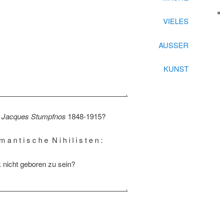
VIELES
AUSSER
KUNST
 .
/
Jacques Stumpfnos
1848-1915?
m a n t i s c h e N i h i l i s t e n :
 nicht geboren zu sein?
 .