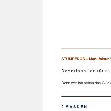
.
STUMPFNOS – Manufaktur
D e v o t i o n a l i e n f ü r r o 
Denn wer hat schon das Glück
.
2 M A S K E N