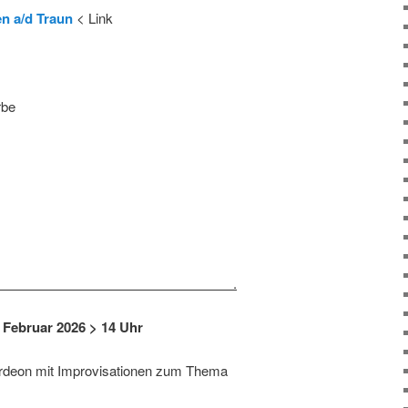
en a/d Traun
< Link
rbe
 .
. Februar 2026 > 14 Uhr
deon mit Improvisationen zum Thema