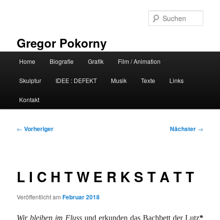
Zum
primären
Such
Inhalt
springen
Gregor Pokorny
Hauptmenü
Home
Biografie
Grafik
Film / Animation
Skulptur
IDEE : DEFEKT
Musik
Texte
Links
Kontakt
Beitragsnavigation
←
Vorheriger
Nächster
→
L I C H T W E R K S T A T T
Veröffentlicht am
Februar 2018
Wir bleiben im Fluss
und erkunden das Bachbett der Lutz
*