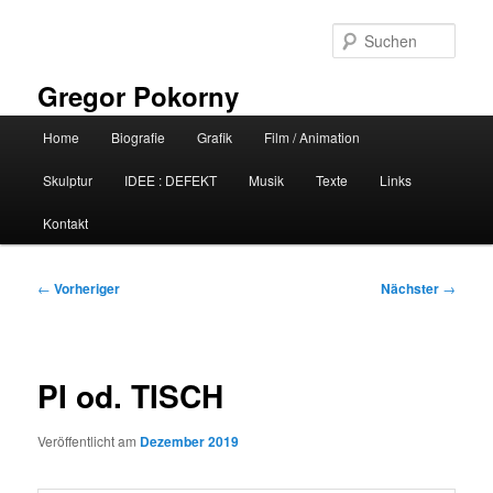
Zum
primären
Such
Inhalt
springen
Gregor Pokorny
Hauptmenü
Home
Biografie
Grafik
Film / Animation
Skulptur
IDEE : DEFEKT
Musik
Texte
Links
Kontakt
Beitragsnavigation
←
Vorheriger
Nächster
→
PI od. TISCH
Veröffentlicht am
Dezember 2019