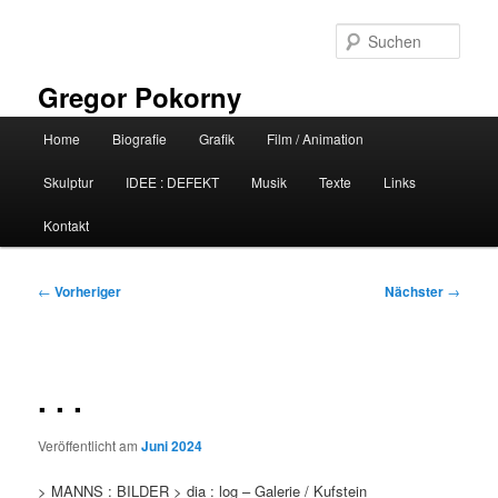
Zum
primären
Such
Inhalt
springen
Gregor Pokorny
Hauptmenü
Home
Biografie
Grafik
Film / Animation
Skulptur
IDEE : DEFEKT
Musik
Texte
Links
Kontakt
Beitragsnavigation
←
Vorheriger
Nächster
→
. . .
Veröffentlicht am
Juni 2024
> MANNS : BILDER > dia : log – Galerie / Kufstein