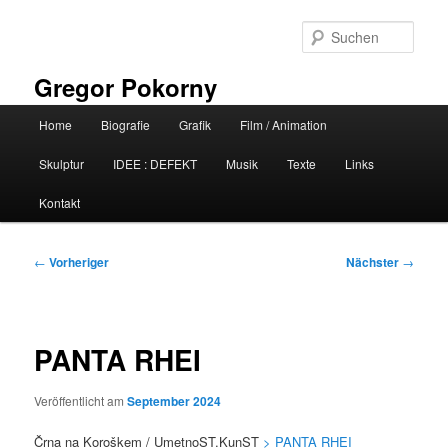
Zum
primären
Such
Inhalt
springen
Gregor Pokorny
Hauptmenü
Home
Biografie
Grafik
Film / Animation
Skulptur
IDEE : DEFEKT
Musik
Texte
Links
Kontakt
Beitragsnavigation
←
Vorheriger
Nächster
→
PANTA RHEI
Veröffentlicht am
September 2024
Črna na Koroškem / UmetnoST.KunST
> PANTA RHEI