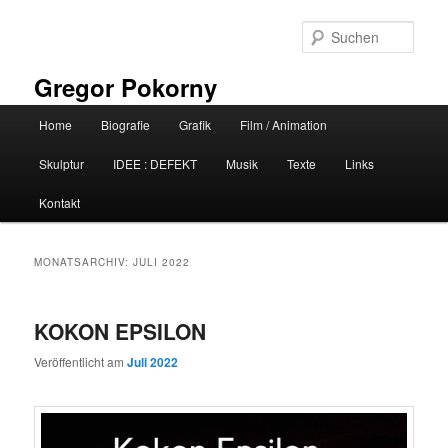
Zum
Zum
primären
sekundären
Such
Inhalt
Inhalt
springen
springen
Gregor Pokorny
Hauptmenü
Home
Biografie
Grafik
Film / Animation
Skulptur
IDEE : DEFEKT
Musik
Texte
Links
Kontakt
MONATSARCHIV:
JULI 2022
KOKON EPSILON
Veröffentlicht am
Juli 2022